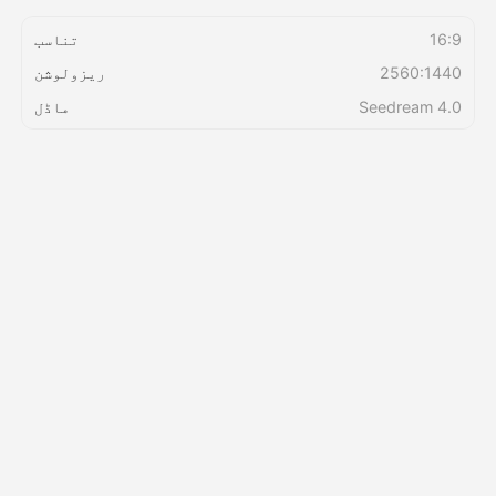
16:9
تناسب
قیمتوں کی فہرست
2560:1440
ریزولوشن
Seedream 4.0
ماڈل
API