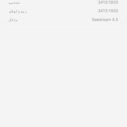
3413:1920
تناسب
3413:1920
ریزولوشن
قیمتوں کی فہرست
Seedream 4.5
ماڈل
API