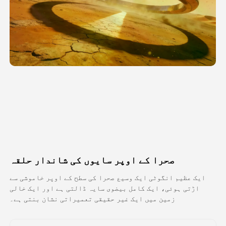
اویٹار ویڈیو
▼
اے ویڈیو
▼
اے فوٹو
▼
دیگر اوزار
▼
تمام ٹیمپلیٹس دیکھیں
صحرا کے اوپر سایوں کی شاندار حلقہ
گیلری
ایک عظیم انگوٹی ایک وسیع صحرا کی سطح کے اوپر خاموشی سے
اڑتی ہوئی، ایک کامل بیضوی سایہ ڈالتی ہے اور ایک خالی
زمین میں ایک غیر حقیقی تعمیراتی نشان بنتی ہے۔
بلاگ