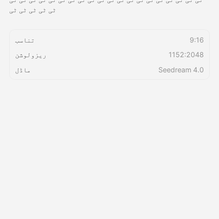
ٹی ٹی ٹی ٹی ٹی
قیمتوں کی فہرست
9:16
تناسب
1152:2048
ریزولوشن
API
Seedream 4.0
ماڈل