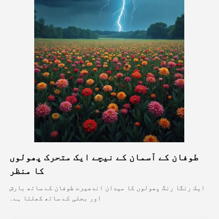
اویٹار ویڈیو
▼
اے ویڈیو
▼
اے فوٹو
▼
دیگر اوزار
▼
تمام ٹیمپلیٹس دیکھیں
طوفان کے آسمان کے نیچے ایک متحرک پھولوں
گیلری
کا منظر
ایک رنگا رنگ پھولوں کا میدان اندھیرے طوفان کے ساتھ بارش
اور بجلی کے ساتھ کھلتا ہے۔
بلاگ