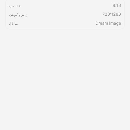
9:16
تناسب
720:1280
ریزولوشن
قیمتوں کی فہرست
Dream Image
ماڈل
API