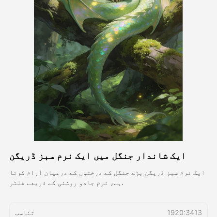
اویٹار ویڈیو
▼
اے ویڈیو
▼
اے فوٹو
▼
دیگر اوزار
▼
تمام ٹیمپلیٹس دیکھیں
ایک شاندار جنگل میں ایک نرم سبز ڈریگن
گیلری
ایک نرم سبز ڈریگن بڑے جنگل کے درختوں کے درمیان آرام کرتا
ہے، نرم جادو روشنی کے ذریعے فلٹر.
بلاگ
1920:3413
تناسب