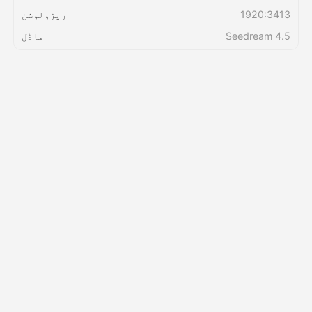
1920:3413
ریزولوشن
قیمتوں کی فہرست
Seedream 4.5
ماڈل
API