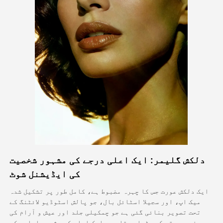
اویٹار ویڈیو
▼
اے ویڈیو
▼
اے فوٹو
▼
دیگر اوزار
▼
تمام ٹیمپلیٹس دیکھیں
دلکش گلیمر: ایک اعلی درجے کی مشہور شخصیت
گیلری
کی ایڈیشنل شوٹ
ایک دلکش عورت جس کا چہرہ مضبوط ہے، کامل طور پر تشکیل شدہ
میک اپ، اور سجیلا اسٹائل بال، جو پالش اسٹوڈیو لائٹنگ کے
بلاگ
تحت تصویر بنائی گئی ہے جو چمکیلی جلد اور عیش و آرام کی
خوبصورتی کو بڑھا دیتا ہے، ایک اعلی کے مشہور ادارہ کی