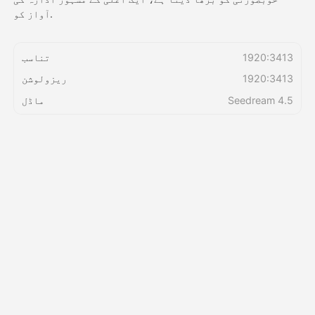
آواز کو.
قیمتوں کی فہرست
1920:3413
تناسب
1920:3413
ریزولوشن
API
Seedream 4.5
ماڈل