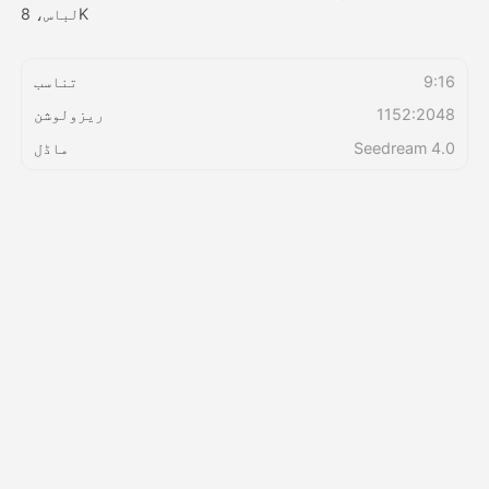
لباس، 8K
قیمتوں کی فہرست
9:16
تناسب
1152:2048
ریزولوشن
API
Seedream 4.0
ماڈل