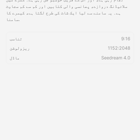
سلائیڈنگ دروازے، پھانسی والی کتابیں اور کم سے کم سجاوٹ
ہے۔ یہ سامنے سے لیا ایک شاٹ کی طرح لگتا ہے، کیمرے کا
قیمتوں کی فہرست
سامنا.
9:16
تناسب
API
1152:2048
ریزولوشن
Seedream 4.0
ماڈل