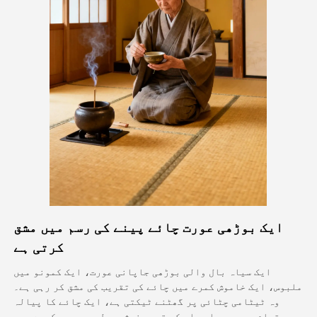
اویٹار ویڈیو
▼
اے ویڈیو
▼
اے فوٹو
▼
دیگر اوزار
▼
تمام ٹیمپلیٹس دیکھیں
ایک بوڑھی عورت چائے پینے کی رسم میں مشق
گیلری
کرتی ہے
ایک سیاہ بال والی بوڑھی جاپانی عورت، ایک کمونو میں
ملبوس، ایک خاموش کمرے میں چائے کی تقریب کی مشق کر رہی ہے۔
بلاگ
وہ ٹیٹامی چٹائی پر گھٹنے ٹیکتی ہے، ایک چائے کا پیالہ
تھام رہی ہے، اور اس کے قریب خوشبو جل رہی ہے۔ کمرے میں