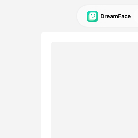
DreamFace
نوعی ذہانت کے
اوزار
و اور امیجز کے لیے سب سے
ہانت کے اوزار تلاش کریں؛
گیلری
ہانت کے اوزار کا استعمال
نائے گئے حیرت انگیز بصری
افت کریں اور دوبارہ تیار
کریں۔
متوں کی فہرست
ضروریات کے مطابق لچکدار
والا ایک پلان منتخب کریں۔