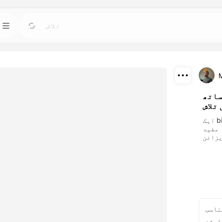
مص
ٹیمپلیٹس
جاؤ
جاؤ
کسی بھی ضرورت کے لیے تیار ڈیزائنز کا
استعمال کرتے ہوئے پروجیکٹس کو جلدی سے
اواتار، ویڈی
شروع کریں۔
طاقتور مصنوعی ذ
ڈاؤن لوڈ
ساتھ
بلاگ
جاؤ
جاؤ
تلاش
شئیر
ڈریم فیس AI تخلیقی ٹیکنالوجی کے بصیرت، اپ
ہمارے مصنوعی ذ
ایک bipedal ایکسپلورر مشین moss کے ساتھ
ڈیٹس اور ٹپس پڑھیں۔
کرتے ہوئے ب
 مفید
اثرات کو دری
API
قی
جاؤ
جاؤ
ہماری مصنوعی ذہانت کی صلاحیتوں کو اپنی
اپنے تخلیقی 
ایپلی کیشنز میں آسانی سے ضم کریں۔
اختیارات 
ناسب
لوشن