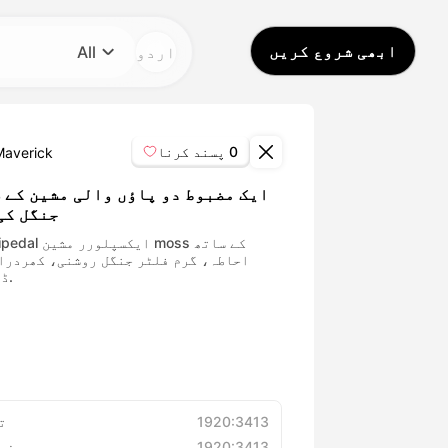
ابھی شروع کریں
اردو
All
زمرہ
All
0
پسند کرنا
Maverick
Avatar Video
ایک مضبوط دو پاؤں والی مشین کے 
جنگل کی 
Pet Video
احاطہ، گرم فلٹر جنگل روشنی، کھردرا
ڈیزائن.
AI Video
AI Photo
Trendy Template
1920:3413
ت
1920:3413
ریزو