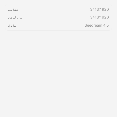
3413:1920
تناسب
قیمتوں کی فہرست
3413:1920
ریزولوشن
Seedream 4.5
ماڈل
API