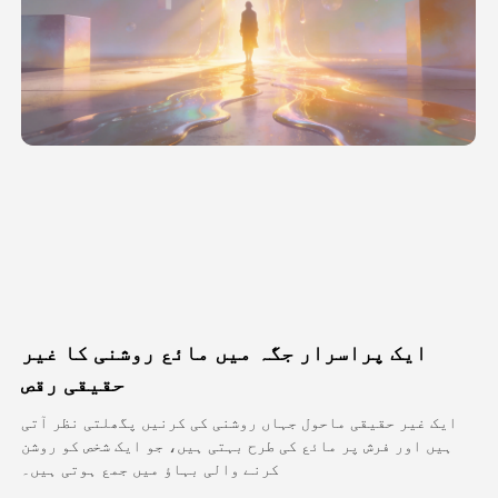
اویٹار ویڈیو
▼
اے ویڈیو
▼
اے فوٹو
▼
دیگر اوزار
▼
تمام ٹیمپلیٹس دیکھیں
ایک پراسرار جگہ میں مائع روشنی کا غیر
گیلری
حقیقی رقص
ایک غیر حقیقی ماحول جہاں روشنی کی کرنیں پگھلتی نظر آتی
ہیں اور فرش پر مائع کی طرح بہتی ہیں، جو ایک شخص کو روشن
بلاگ
کرنے والی بہاؤ میں جمع ہوتی ہیں۔