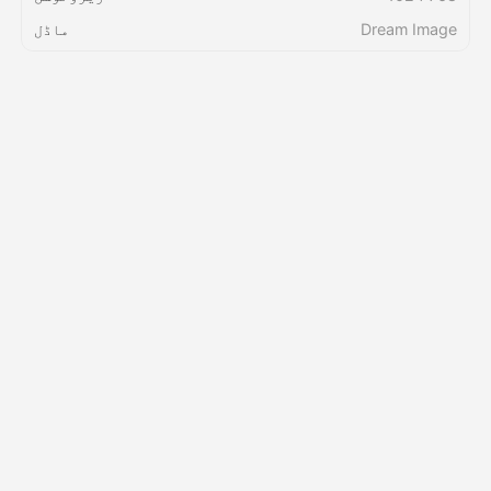
Dream Image
ماڈل
قیمتوں کی فہرست
API