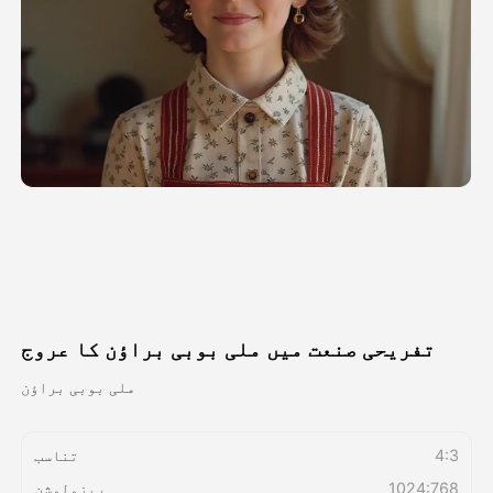
اویٹار ویڈیو
▼
اے ویڈیو
▼
اے فوٹو
▼
دیگر اوزار
▼
تمام ٹیمپلیٹس دیکھیں
تفریحی صنعت میں ملی بوبی براؤن کا عروج
گیلری
ملی بوبی براؤن
4:3
تناسب
بلاگ
1024:768
ریزولوشن