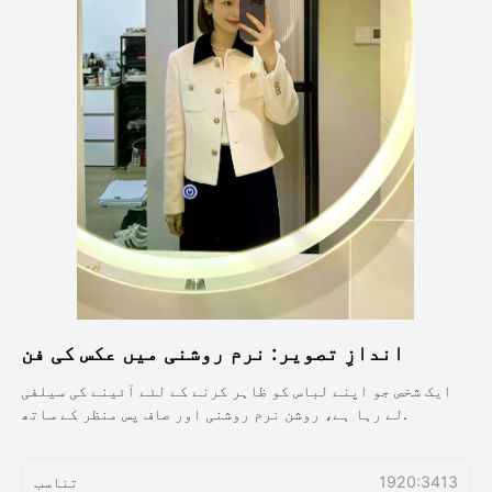
اویٹار ویڈیو
▼
اے ویڈیو
▼
اے فوٹو
▼
دیگر اوزار
▼
تمام ٹیمپلیٹس دیکھیں
اندازِ تصویر: نرم روشنی میں عکس کی فن
گیلری
ایک شخص جو اپنے لباس کو ظاہر کرنے کے لئے آئینے کی سیلفی
لے رہا ہے، روشن نرم روشنی اور صاف پس منظر کے ساتھ.
بلاگ
1920:3413
تناسب