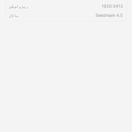
1920:3413
ریزولوشن
قیمتوں کی فہرست
Seedream 4.5
ماڈل
API