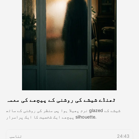
اویٹار ویڈیو
▼
اے ویڈیو
▼
اے فوٹو
▼
دیگر اوزار
▼
تمام ٹیمپلیٹس دیکھیں
ٹھنڈے شیشے کی روشنی کے پیچھے کی معمہ
گیلری
نرم پھیلا ہوا پس منظر کی روشنی کے ساتھ glazed شیشے کے
پیچھے ایک شخصیت کا ایک پراسرار silhouette.
بلاگ
24:43
تناسب