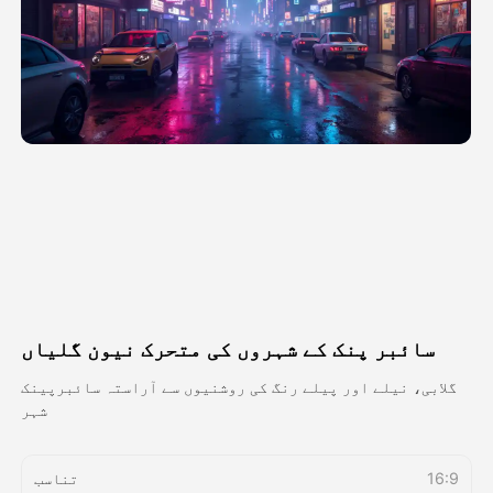
اویٹار ویڈیو
▼
اے ویڈیو
▼
اے فوٹو
▼
دیگر اوزار
▼
تمام ٹیمپلیٹس دیکھیں
سائبر پنک کے شہروں کی متحرک نیون گلیاں
گیلری
گلابی، نیلے اور پیلے رنگ کی روشنیوں سے آراستہ سائبرپینک
شہر
بلاگ
16:9
تناسب