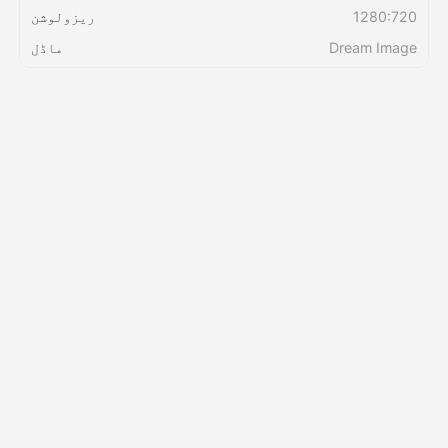
1280:720
ریزولوشن
Dream Image
ماڈل
قیمتوں کی فہرست
API