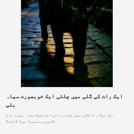
اویٹار ویڈیو
▼
اے ویڈیو
▼
اے فوٹو
▼
دیگر اوزار
▼
تمام ٹیمپلیٹس دیکھیں
ایک رات کی گلی میں چلتی ایک خوبصورت سیاہ
گیلری
بلی
ایک تنگ رات گلی میں چلنے والی ایک چیک سیاہ بلی، نرم
گلیوں، سنیما موڈ لائٹنگ.
بلاگ