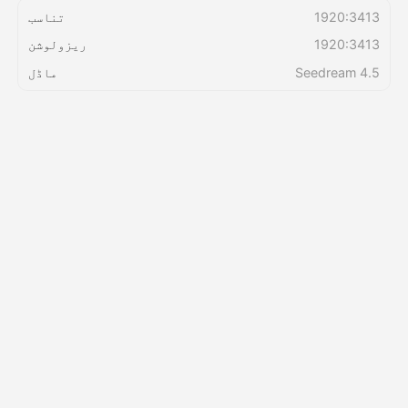
1920:3413
تناسب
1920:3413
ریزولوشن
قیمتوں کی فہرست
Seedream 4.5
ماڈل
API