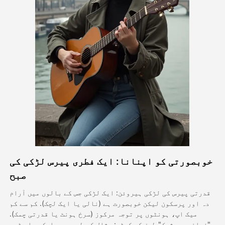
اویٹار ویڈیو
▼
اے ویڈیو
▼
اے فوٹو
▼
دیگر اوزار
▼
تمام ٹیمپلیٹس دیکھیں
خوبصورتی کو اپنانا: ایک فطری پیرس لڑکی کی
گیلری
صبح
قدرتی پیرس کی لڑکی ہیروئن: ایک لڑکی جس کے بالوں میں آرام
دہ اور پرسکون لیکن خوبصورت ہے (نالی یا ایک لچک). کم سے کم
بلاگ
میک اپ، ہونٹوں پر توجہ مرکوز (سرخ ہونٹ یا قدرتی چمک).
"فرانسیسی شیک" طرز کے کپڑے: مثال کے طور پر ، ایک سیاہ ٹور