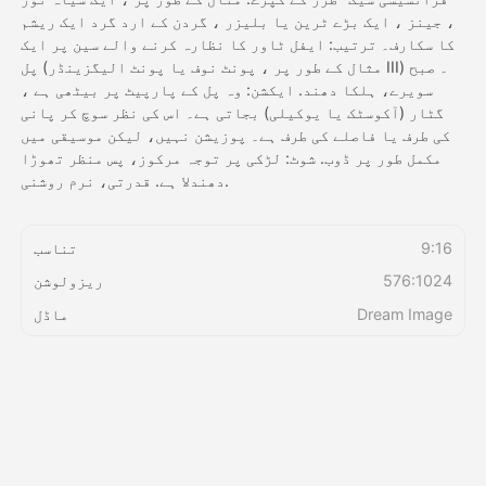
، جینز ، ایک بڑے ٹرین یا بلیزر ، گردن کے ارد گرد ایک ریشم
کا سکارف۔ ترتیب: ایفل ٹاور کا نظارہ کرنے والے سین پر ایک
قیمتوں کی فہرست
پل (مثال کے طور پر ، پونٹ نوف یا پونٹ الیگزینڈر III) ۔ صبح
سویرے، ہلکا دھند. ایکشن: وہ پل کے پارپیٹ پر بیٹھی ہے ،
گٹار (آکوسٹک یا یوکیلی) بجاتی ہے۔ اس کی نظر سوچ کر پانی
کی طرف یا فاصلے کی طرف ہے۔ پوزیشن نہیں، لیکن موسیقی میں
API
مکمل طور پر ڈوب. شوٹ: لڑکی پر توجہ مرکوز، پس منظر تھوڑا
دھندلا ہے. قدرتی، نرم روشنی.
9:16
تناسب
576:1024
ریزولوشن
Dream Image
ماڈل