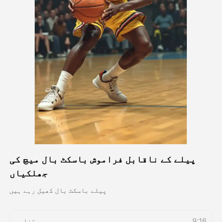
اویٹار ویڈیو
▼
اے ویڈیو
▼
اے فوٹو
▼
دیگر اوزار
▼
تمام ٹیمپلیٹس دیکھیں
پیلے کے ناقابل فراموش باسکٹ بال میچ کی
گیلری
جھلکیاں
پیلے باسکٹ بال کھیل رہے ہیں
بلاگ
9:16
تناسب