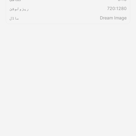
720:1280
ریزولوشن
قیمتوں کی فہرست
Dream Image
ماڈل
API