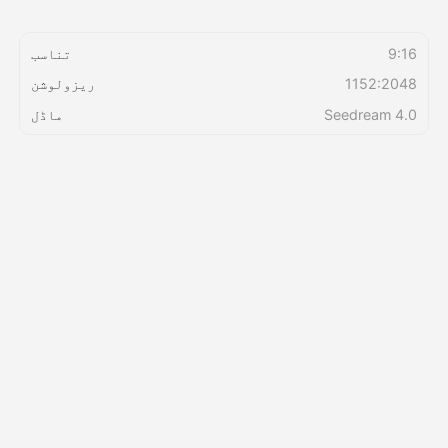
قیمتوں کی فہرست
9:16
تناسب
1152:2048
ریزولوشن
Seedream 4.0
ماڈل
API