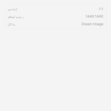
1:1
تناسب
قیمتوں کی فہرست
1440:1440
ریزولوشن
Dream Image
ماڈل
API