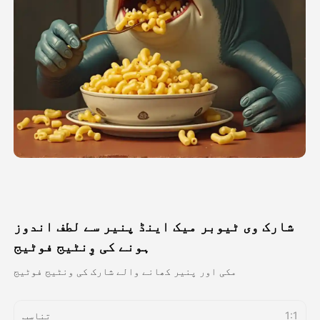
اویٹار ویڈیو
▼
اے ویڈیو
▼
اے فوٹو
▼
دیگر اوزار
▼
تمام ٹیمپلیٹس دیکھیں
شارک وی ٹیوبر میک اینڈ پنیر سے لطف اندوز
گیلری
ہونے کی وِنٹیج فوٹیج
مکی اور پنیر کھانے والے شارک کی ونٹیج فوٹیج
بلاگ
1:1
تناسب