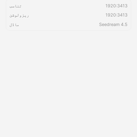
1920:3413
تناسب
1920:3413
ریزولوشن
قیمتوں کی فہرست
Seedream 4.5
ماڈل
API