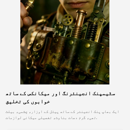
اویٹار ویڈیو
▼
اے ویڈیو
▼
اے فوٹو
▼
دیگر اوزار
▼
تمام ٹیمپلیٹس دیکھیں
سٹیمپنک انجینئرنگ اور میکانکس کے ساتھ
گیلری
خوابوں کی تخلیق
ایک بھاپ پنک انجینئر کے ساتھ پیتل کے اوزار، چشمی، بیلٹ
تھی، گرم دھات بناوٹ، تفصیلی میکانی لوازمات.
بلاگ