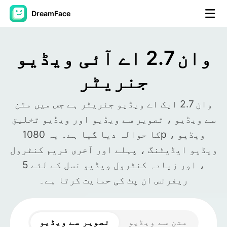
DreamFace
مصنوعی ذہانت کے اوزار
وان 2.7 اے آئی ویڈیو
اویٹار ویڈیو
▼
جنریٹر
اے ویڈیو
▼
وان 2.7 ایک اے ویڈیو جنریٹر ہے جس میں متن
سے ویڈیو ، تصویر سے ویڈیو اور ویڈیو تخلیق
اے فوٹو
▼
کا حوالہ دیا گیا ہے۔ یہ 1080p ویڈیو ،
ویڈیو ایڈیٹنگ ، پہلے اور آخری فریم کنٹرول
دیگر اوزار
▼
، اور زیادہ کنٹرول ویڈیو نسل کے لئے 5
ریفرنس ان پٹ کی حمایت کرتا ہے۔
تمام اوزار دیکھیں
ٹیمپلیٹس
متن سے ویڈیو
تصویر سے ویڈیو