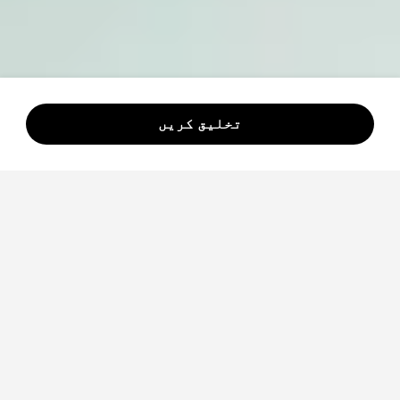
تخلیق کریں
مثال تخلیق
دیکھیں کہ Wan 2.7
کیا پیدا کر سکتا ہے