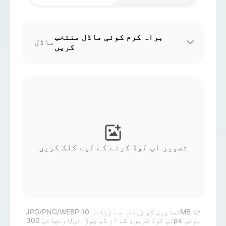
اویٹار ویڈیو
▼
براہ کرم کوئی ماڈل منتخب
ماڈل
اے ویڈیو
▼
کریں
اے فوٹو
▼
دیگر اوزار
▼
تمام ٹیمپلیٹس دیکھیں
تصویر اپ لوڈ کرنے کے لیے کلک کریں
گیلری
بلاگ
JPG/PNG/WEBP تصاویر کو زیادہ سے زیادہ 10MB تک
اپ لوڈ کریں، کم از کم چوڑائی/اونچائی 300px ہونی