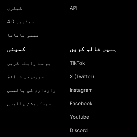
API
گیلری
سیڈریم 4.0
نینو بانانا
ہمیں فالو کریں
کمپنی
TikTok
ہم سے رابطہ کریں
X (Twitter)
سروس کی شرائط
Instagram
رازداری کی پالیسی
Facebook
سبسکرپشن پالیسی
Youtube
Discord