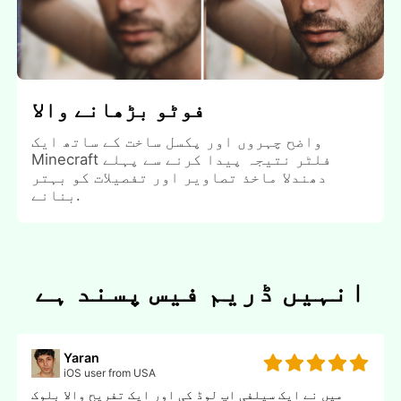
فوٹو بڑھانے والا
واضح چہروں اور پکسل ساخت کے ساتھ ایک
Minecraft فلٹر نتیجہ پیدا کرنے سے پہلے
دھندلا ماخذ تصاویر اور تفصیلات کو بہتر
بنانے.
انہیں ڈریم فیس پسند ہے
Yaran
iOS user from USA
میں نے ایک سیلفی اپ لوڈ کی اور ایک تفریح والا بلوک