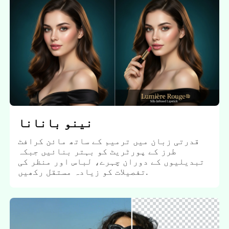
نینو بانانا
قدرتی زبان میں ترمیم کے ساتھ مائن کرافٹ
طرز کے پورٹریٹ کو بہتر بنائیں جبکہ
تبدیلیوں کے دوران چہرے، لباس اور منظر کی
تفصیلات کو زیادہ مستقل رکھیں.