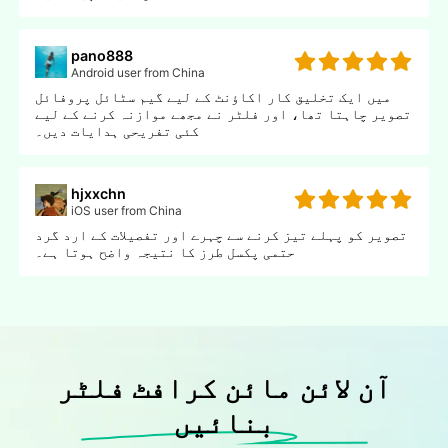
pano888
Android user from China
میں ایک تخلیق کار اکاؤنٹ کے لیے گیم سٹائل پروفائل
تصویر چاہتا تھا، اور فلٹر نے مجھے موازنہ کرنے کے لیے
کئی تفریحی ہدایات دیں۔
hjxxchn
iOS user from China
تصویر کو پہلے تیز کرنے سے چہرے اور تفصیلات کے ارد گرد
حتمی پکسل طرز کا نتیجہ واضح ہوتا ہے۔
آن لائن مائن کرافٹ فلٹر
بنائیں