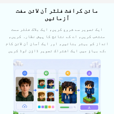
مائن کرافٹ فلٹر آن لائن مفت
آزمائیں
ایک تصویر سے شروع کریں، ایک بلاک فلٹر سمت
منتخب کریں، اے کے نتائج کا پیش نظارہ کریں،
انداز کو بہتر بنائیں، اور ایک آسان آن لائن کام
کے بہاؤ میں ایک اشتراک تصویر ڈاؤن لوڈ کریں.