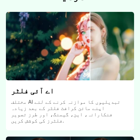
اے آئی فلٹر
مختلف AI تبدیلیوں کا موازنہ کرنے کے لئے
اپنے مائن کرافٹ فلٹر کے بعد زیادہ
فنکارانہ، این، گیمنگ، اور طرز تصویر
فلٹرز کی کوشش کریں.