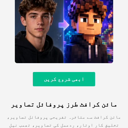
ابھی شروع کریں
مائن کرافٹ طرز پروفائل تصاویر
مائن کرافٹ سے متاثرہ تفریحی پروفائل تصاویر،
تخلیق کار اوتار، ردعمل کی تصاویر، تھمب نیل