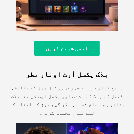
ابھی شروع کریں
بلاک پکسل آرٹ اوتار نظر
مربع کنارے والے چہرے، ووکسل طرز کے بناوٹ،
کھیل کے رنگ کے بلاکس اور پکسل آرٹ کی تفصیلات
بنائیں جو عام تصاویر کو گیم طرز کے اوتار کے
لیے تیار محسوس کریں۔