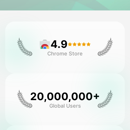
اویٹار ویڈیو
▼
اے ویڈیو
▼
4.9
اے فوٹو
▼
Chrome Store
دیگر اوزار
▼
تمام ٹیمپلیٹس دیکھیں
20,000,000+
گیلری
Global Users
بلاگ