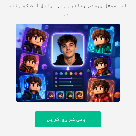
اور سوشل پوسٹس بنائیں بغیر پکسل آرٹ کو ہاتھ
سے۔
ابھی شروع کریں