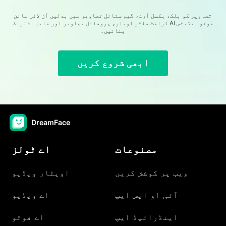
تصاویر کو بلک، پکسل آرٹ، گیم سٹائل تصاویر میں بدلیں آن لائن مائن
کرافٹ فلٹر اوتار، پروفائل تصاویر اور قابل اشتراک AI فوٹو ایڈیٹس
بنائیں۔
ابھی شروع کریں
DreamFace
مصنوعات
اے ٹولز
ویب پر کوشش کریں
اویٹار ویڈیو
آئی او ایس ایپ
اے ویڈیو
اینڈرائیڈ ایپ
اے فوٹو