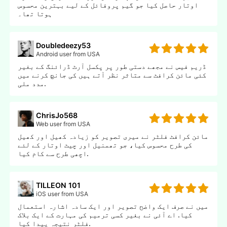
اوتار حاصل کیا جو گیم پروفائل کے لیے بہترین محسوس
ہوتا تھا۔
Doubledeezy53
Android user from USA
ڈریم فیس نے مجھے دستی طور پر پکسل آرٹ ڈرائنگ کے بغیر
کئی مائن کرافٹ سے متاثر نظر آتے ہیں کی جانچ کرنے میں
مدد ملی.
ChrisJo568
Web user from USA
مائن کرافٹ فلٹر نے میری تصویر کو زیادہ کھیل اور کھیل
کی طرح محسوس کیا، جو تھمنیل اور چیٹ اوتار کے لئے
اچھی طرح سے کام کیا.
TILLEON 101
iOS user from USA
میں نے صرف ایک واضح تصویر اور ایک سادہ اشارہ استعمال
کیا. اے آئی نے بغیر کسی ترمیم کی مہارت کے ایک بلاک
فلٹر نتیجہ پیدا کیا.