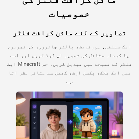
خصوصیات
تصاویر کے لئے مائن کرافٹ فلٹر
ایک سیلفی، پورٹریٹ، پالتو جانوروں کی تصویر،
یا کردار سٹائل کی تصویر اپ لوڈ کریں اور اسے
ایک Minecraft فلٹر کے نتیجے میں تبدیل کریں، جس
میں ایک بلاک، پکسل آرٹ، کھیل سے متاثر نظر آتا
ہے.