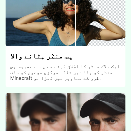
پس منظر ہٹانے والا
ایک بلاک فلٹر کا اطلاق کرنے سے پہلے مصروف پس
منظر کو ہٹا دیں تاکہ مرکزی موضوع کو صاف
Minecraft طرز کے تصاویر میں کھڑا ہو.