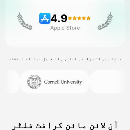
4.9
قیمتوں کی فہرست
Apple Store
API
دنیا بھر کے سرکردہ اداروں کا قابلِ اعتماد انتخاب
آن لائن مائن کرافٹ فلٹر