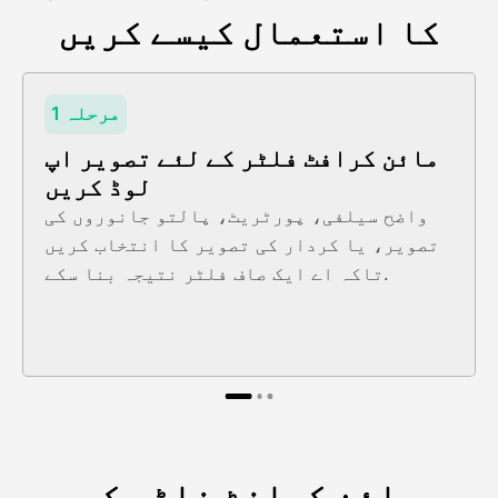
کا استعمال کیسے کریں
مرحلہ 1
مائن کرافٹ فلٹر کے لئے تصویر اپ
لوڈ کریں
واضح سیلفی، پورٹریٹ، پالتو جانوروں کی
تصویر، یا کردار کی تصویر کا انتخاب کریں
تاکہ اے ایک صاف فلٹر نتیجہ بنا سکے.
مائن کرافٹ فلٹر کی