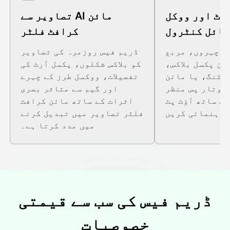
رٹ اور ووکل
تصاویر سے AI مائن
ٹائل کنٹرول
کرافٹ فلٹر
ے چہروں، مربع
ڈریم فیس روزمرہ کی تصاویر
ین پکسل بلاکس،
کو بلاکس شکلوں، پکسل آرٹ کی
ائٹنگ، یا مائن
تفصیلات، ووکسل طرز کے چہرے
اوتار پس منظر
اور گیم سے متاثر بصری
کے ساتھ آؤٹ پٹ
اثرات کے ساتھ مائن کرافٹ
فلٹر تصاویر میں تبدیل کرنے
میں مدد کرتا ہے۔
ڈریم فیس کی سب سے قیمتی
خصوصیات