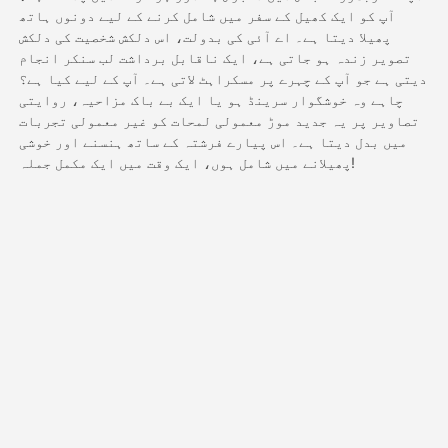
آپ کو ایک کھیل کے سفر میں شامل کرنے کے لیے دونوں ہاتھ
پھیلا دیتا ہے۔ اے آئی کی بدولت، اس دلکش شخصیت کی دلکش
قیمتوں کی فہرست
تصویر زندہ ہو جاتی ہے، ایک ناقابل برداشت لب سنکر انجام
دیتی ہے جو آپ کے چہرے پر مسکراہٹ لاتی ہے۔ آپ کے لیے کیا ہے؟
چاہے وہ خوشگوار سرینڈ ہو یا ایک بے باک مزاحیہ، روایتی
تصاویر پر یہ جدید موڑ معمولی لمحات کو غیر معمولی تجربات
API
میں بدل دیتا ہے۔ اس پیارے فرشتہ کے ساتھ ہنسنے اور خوشی
پھیلانے میں شامل ہوں، ایک وقت میں ایک مکمل جملہ!