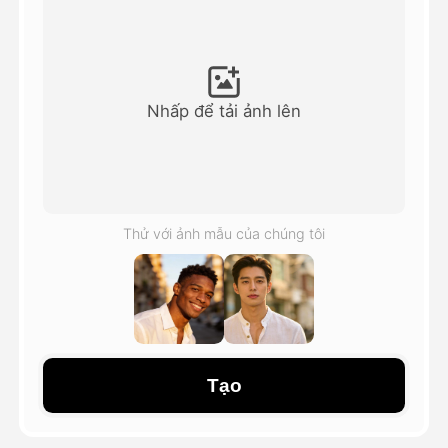
Video hình đại diện
▼
AI Video
▼
Nhấp để tải ảnh lên
Hình ảnh AI
▼
Các công cụ khác
▼
Thử với ảnh mẫu của chúng tôi
Xem tất cả mẫu
Thư viện
Tạo
Blog