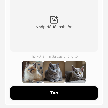
Video hình đại diện
▼
AI Video
▼
Nhấp để tải ảnh lên
Hình ảnh AI
▼
Các công cụ khác
▼
Thử với ảnh mẫu của chúng tôi
Xem tất cả mẫu
Thư viện
Tạo
Blog