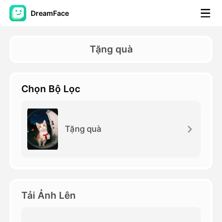
DreamFace
Công cụ trí tuệ nhân tạo
Tặng quà
Video hình đại diện
▼
Chọn Bộ Lọc
AI Video
▼
Hình ảnh AI
▼
Tặng quà
Các công cụ khác
▼
Xem tất cả công cụ
Tải Ảnh Lên
Mẫu