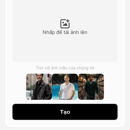
Video hình đại diện
▼
AI Video
▼
Nhấp để tải ảnh lên
Hình ảnh AI
▼
Các công cụ khác
▼
Thử với ảnh mẫu của chúng tôi
Xem tất cả mẫu
Thư viện
Tạo
Blog