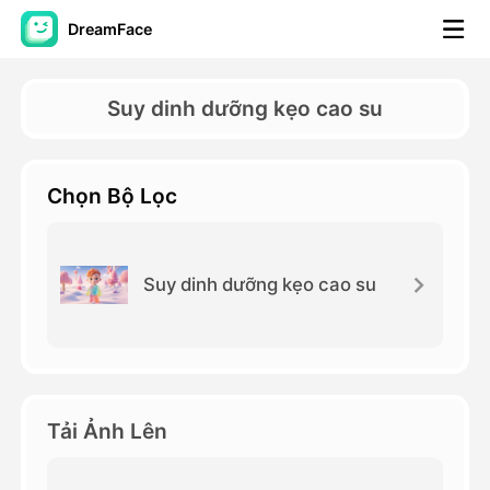
DreamFace
Công cụ trí tuệ nhân tạo
Suy dinh dưỡng kẹo cao su
Video hình đại diện
▼
Chọn Bộ Lọc
AI Video
▼
Hình ảnh AI
▼
Suy dinh dưỡng kẹo cao su
Các công cụ khác
▼
Xem tất cả công cụ
Tải Ảnh Lên
Mẫu