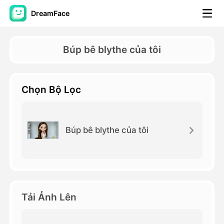
DreamFace
Công cụ trí tuệ nhân tạo
Búp bê blythe của tôi
Video hình đại diện
▼
Chọn Bộ Lọc
AI Video
▼
Hình ảnh AI
▼
Búp bê blythe của tôi
Các công cụ khác
▼
Xem tất cả công cụ
Tải Ảnh Lên
Mẫu