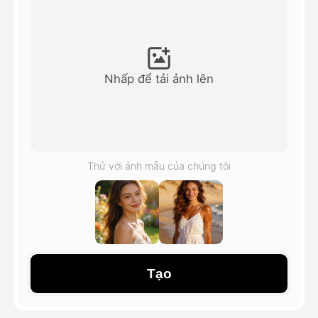
Video hình đại diện
▼
AI Video
▼
Nhấp để tải ảnh lên
Hình ảnh AI
▼
Các công cụ khác
▼
Thử với ảnh mẫu của chúng tôi
Xem tất cả mẫu
Thư viện
Tạo
Blog