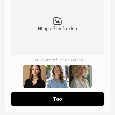
Video hình đại diện
▼
AI Video
▼
Nhấp để tải ảnh lên
Hình ảnh AI
▼
Các công cụ khác
▼
Thử với ảnh mẫu của chúng tôi
Xem tất cả mẫu
Thư viện
Tạo
Blog