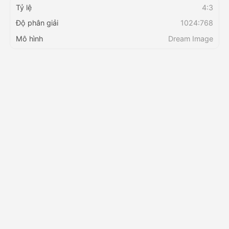
Tỷ lệ
4:3
Độ phân giải
1024:768
Bảng giá
Mô hình
Dream Image
API