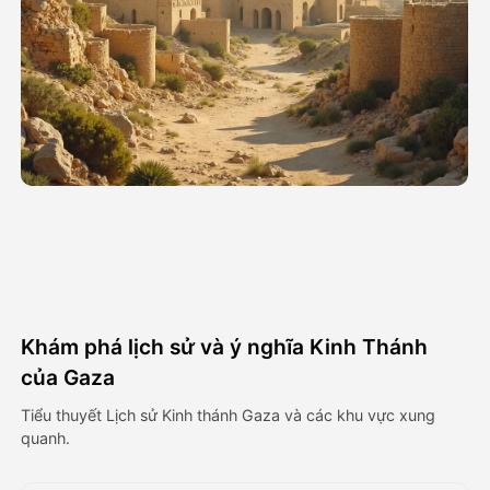
Video hình đại diện
▼
AI Video
▼
Hình ảnh AI
▼
Các công cụ khác
▼
Xem tất cả mẫu
Khám phá lịch sử và ý nghĩa Kinh Thánh
Thư viện
của Gaza
Tiểu thuyết Lịch sử Kinh thánh Gaza và các khu vực xung
quanh.
Blog