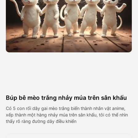
Video hình đại diện
▼
AI Video
▼
Hình ảnh AI
▼
Các công cụ khác
▼
Xem tất cả mẫu
Búp bê mèo trắng nhảy múa trên sân khấu
Thư viện
Có 5 con rối dây gai mèo trắng biến thành nhân vật anime,
xếp thành một hàng nhảy múa trên sân khấu, tôi có thể nhìn
thấy rõ ràng đường dây điều khiển
Blog