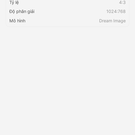
Tỷ lệ
4:3
Độ phân giải
1024:768
Bảng giá
Mô hình
Dream Image
API