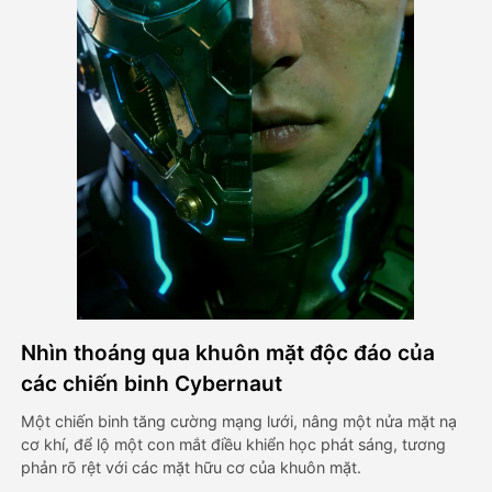
Video hình đại diện
▼
AI Video
▼
Hình ảnh AI
▼
Các công cụ khác
▼
Xem tất cả mẫu
Nhìn thoáng qua khuôn mặt độc đáo của
Thư viện
các chiến binh Cybernaut
Một chiến binh tăng cường mạng lưới, nâng một nửa mặt nạ
cơ khí, để lộ một con mắt điều khiển học phát sáng, tương
Blog
phản rõ rệt với các mặt hữu cơ của khuôn mặt.