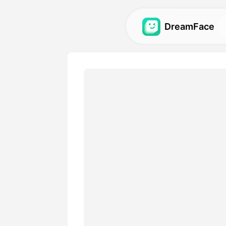
DreamFace
Công cụ trí tuệ
tạo
Khám phá các công cụ trí 
mẽ nhất cho ảnh đại diện, v
Thư viện
Khám phá và tái tạo những 
tuyệt vời được tạo ra bằng c
nhân tạo của chúng tôi.
Bảng giá
Chọn một gói có các tùy ch
hợp với nhu cầu sáng tạo c