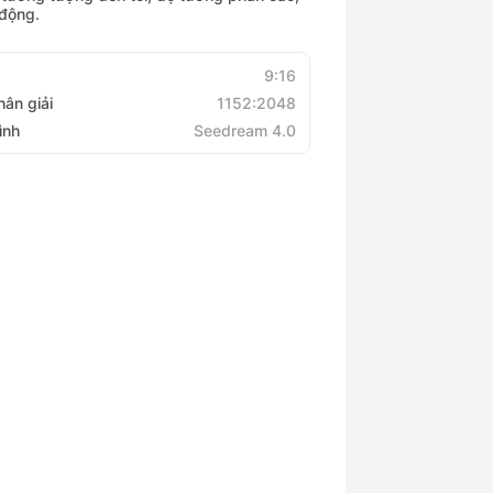
động.
9:16
hân giải
1152:2048
ình
Seedream 4.0