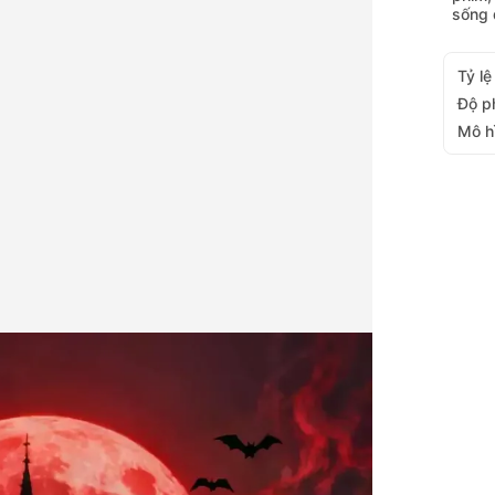
sống 
Tỷ lệ
Độ p
Mô h