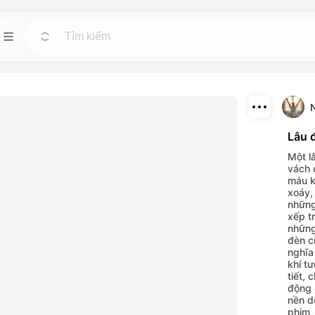
 nhân
Mẫu
Đi
Đi
Bắt đầu các dự án nhanh chóng với các thiết
kế sẵn có cho bất kỳ nhu cầu nào.
tuệ nhân tạo mạnh
ideo và hình ảnh.
Tải xuống
Lâu 
Blog
Đi
Đi
Chia sẻ
Một l
hiệu ứng hình ảnh
Đọc những kiến thức, cập nhật và mẹo về
vách 
ông cụ trí tuệ
công nghệ sáng tạo Dreamface AI.
máu k
xoáy,
những
API
xếp t
Đi
Đi
những
ọn linh hoạt phù
Tích hợp dễ dàng các chức năng trí tuệ nhân
đèn c
ủa bạn.
tạo của chúng tôi vào các ứng dụng của bạn.
nghĩa
khí t
tiết,
động 
nền d
phim,