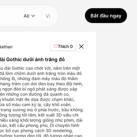
Bắt đầu ngay
All
Vi
Danh mục
All
Thích
0
Nathan
Avatar Video
đài Gothic dưới ánh trăng đỏ
âu đài Gothic cao chót vót, nằm trên một
đá lởm chởm dưới ánh trăng tròn màu đỏ
Pet Video
hổng lồ, những đám mây màu đỏ thẫm
 hàng trăm con dơi đen bay theo đội hình,
 ngọn đèn bí ngô phát sáng được sắp
AI Video
rên những con đường đá quanh co,
 khuôn mặt đe dọa được chạm khắc,
ửa sổ màu cam kỳ lạ, cây khô xoắn,
AI Photo
 trang sương mù ở phía trước, bầu không
ưởng tượng tối tăm, kết xuất 3D siêu chi
 chiếu sáng khối lượng giống như phim, dải
Trendy Template
cao, kết cấu phong phú, Di chuyển hình
ọc bố cục phong cách 3D rendering,
 tưởng tượng đen tối, độ tương phản cao,