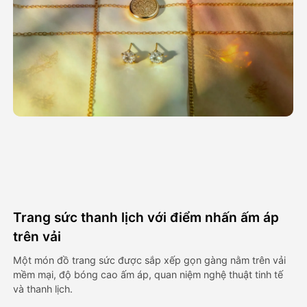
Video hình đại diện
▼
AI Video
▼
Hình ảnh AI
▼
Các công cụ khác
▼
Xem tất cả mẫu
Trang sức thanh lịch với điểm nhấn ấm áp
Thư viện
trên vải
Một món đồ trang sức được sắp xếp gọn gàng nằm trên vải
mềm mại, độ bóng cao ấm áp, quan niệm nghệ thuật tinh tế
Blog
và thanh lịch.