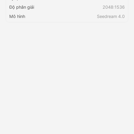
Độ phân giải
2048:1536
Bảng giá
Mô hình
Seedream 4.0
API