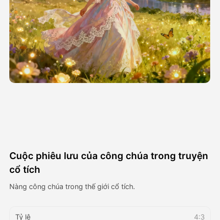
Video hình đại diện
▼
AI Video
▼
Hình ảnh AI
▼
Các công cụ khác
▼
Xem tất cả mẫu
Cuộc phiêu lưu của công chúa trong truyện
Thư viện
cổ tích
Nàng công chúa trong thế giới cổ tích.
Blog
Tỷ lệ
4:3