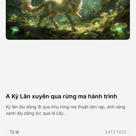
Video hình đại diện
▼
AI Video
▼
Hình ảnh AI
▼
Các công cụ khác
▼
Xem tất cả mẫu
A Kỳ Lân xuyên qua rừng ma hành trình
Thư viện
Kỳ lân dịu dàng đi qua khu rừng ma thuật rậm rạp, ánh sáng
xanh dịu dàng lọc qua lá cây.
Blog
Tỷ lệ
3413:1920