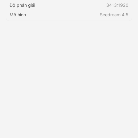
Độ phân giải
3413:1920
Mô hình
Seedream 4.5
Bảng giá
API