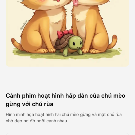
Video hình đại diện
▼
AI Video
▼
Hình ảnh AI
▼
Các công cụ khác
▼
Xem tất cả mẫu
Cảnh phim hoạt hình hấp dẫn của chú mèo
Thư viện
gừng với chú rùa
Hình minh họa hoạt hình hai chú mèo gừng và một chú rùa
nhỏ đeo nơ đỏ ngồi cạnh nhau.
Blog