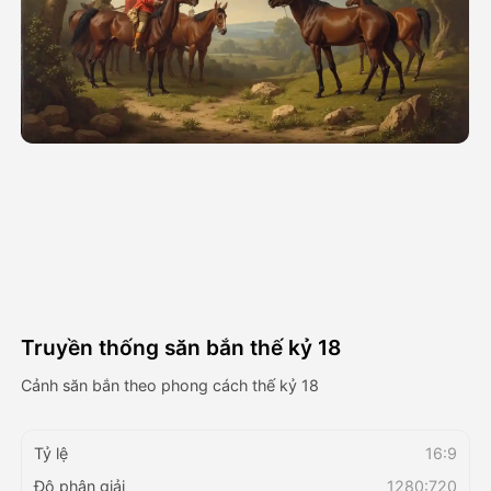
Video hình đại diện
▼
AI Video
▼
Hình ảnh AI
▼
Các công cụ khác
▼
Xem tất cả mẫu
Truyền thống săn bắn thế kỷ 18
Thư viện
Cảnh săn bắn theo phong cách thế kỷ 18
Tỷ lệ
16:9
Blog
Độ phân giải
1280:720