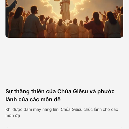
Video hình đại diện
▼
AI Video
▼
Hình ảnh AI
▼
Các công cụ khác
▼
Xem tất cả mẫu
Sự thăng thiên của Chúa Giêsu và phước
Thư viện
lành của các môn đệ
Khi được đám mây nâng lên, Chúa Giêsu chúc lành cho các
môn đệ
Blog