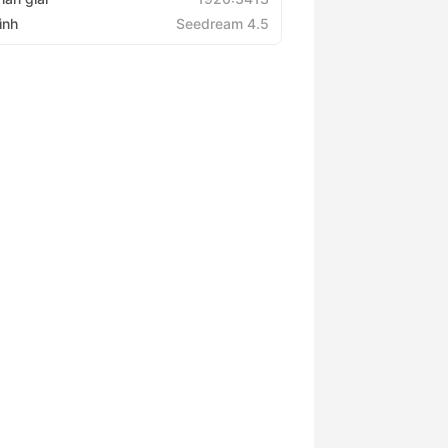
ình
Seedream 4.5