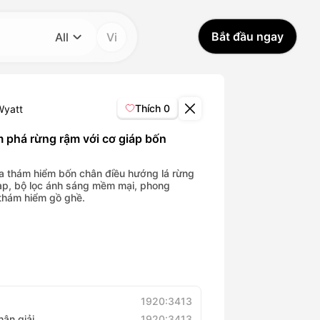
Bắt đầu ngay
All
Vi
Danh mục
All
Thích
0
Wyatt
Avatar Video
 phá rừng rậm với cơ giáp bốn
Pet Video
 thám hiểm bốn chân điều hướng lá rừng
ạp, bộ lọc ánh sáng mềm mại, phong
thám hiểm gồ ghề.
AI Video
AI Photo
Trendy Template
1920:3413
hân giải
1920:3413