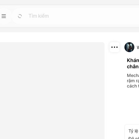
 nhân
Mẫu
Đi
Đi
Bắt đầu các dự án nhanh chóng với các thiết
kế sẵn có cho bất kỳ nhu cầu nào.
tuệ nhân tạo mạnh
ideo và hình ảnh.
Tải xuống
Khám
Blog
Đi
Đi
chân
Chia sẻ
hiệu ứng hình ảnh
Đọc những kiến thức, cập nhật và mẹo về
Mecha
ông cụ trí tuệ
công nghệ sáng tạo Dreamface AI.
rậm r
cách 
API
Đi
Đi
ọn linh hoạt phù
Tích hợp dễ dàng các chức năng trí tuệ nhân
ủa bạn.
tạo của chúng tôi vào các ứng dụng của bạn.
Tỷ lệ
Độ p