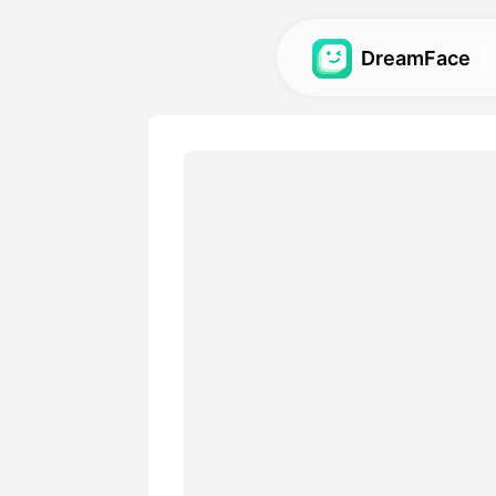
DreamFace
Công cụ trí tuệ
tạo
Khám phá các công cụ trí 
mẽ nhất cho ảnh đại diện, v
Thư viện
Khám phá và tái tạo những 
tuyệt vời được tạo ra bằng c
nhân tạo của chúng tôi.
Bảng giá
Chọn một gói có các tùy ch
hợp với nhu cầu sáng tạo c