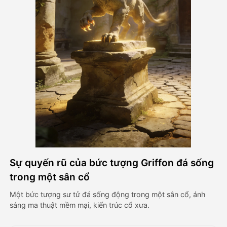
Video hình đại diện
▼
AI Video
▼
Hình ảnh AI
▼
Các công cụ khác
▼
Xem tất cả mẫu
Sự quyến rũ của bức tượng Griffon đá sống
Thư viện
trong một sân cổ
Một bức tượng sư tử đá sống động trong một sân cổ, ánh
sáng ma thuật mềm mại, kiến trúc cổ xưa.
Blog