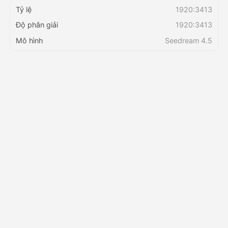
Tỷ lệ
1920:3413
Độ phân giải
1920:3413
Bảng giá
Mô hình
Seedream 4.5
API