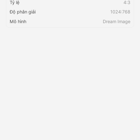
Tỷ lệ
4:3
Độ phân giải
1024:768
Bảng giá
Mô hình
Dream Image
API