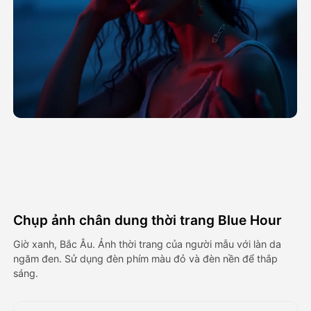
Video hình đại diện
▼
AI Video
▼
Hình ảnh AI
▼
Các công cụ khác
▼
Xem tất cả mẫu
Chụp ảnh chân dung thời trang Blue Hour
Thư viện
Giờ xanh, Bắc Âu. Ảnh thời trang của người mẫu với làn da
ngăm đen. Sử dụng đèn phím màu đỏ và đèn nền để thắp
sáng.
Blog