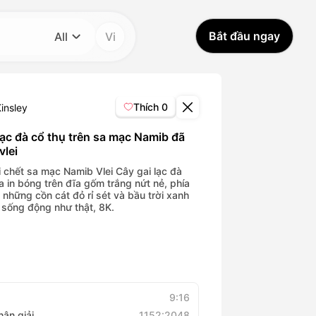
Bắt đầu ngay
All
Vi
Danh mục
All
Thích
0
insley
Avatar Video
lạc đà cổ thụ trên sa mạc Namib đã
vlei
Pet Video
 chết sa mạc Namib Vlei Cây gai lạc đà
a in bóng trên đĩa gốm trắng nứt nẻ, phía
à những cồn cát đỏ rỉ sét và bầu trời xanh
 sống động như thật, 8K.
AI Video
AI Photo
Trendy Template
9:16
hân giải
1152:2048