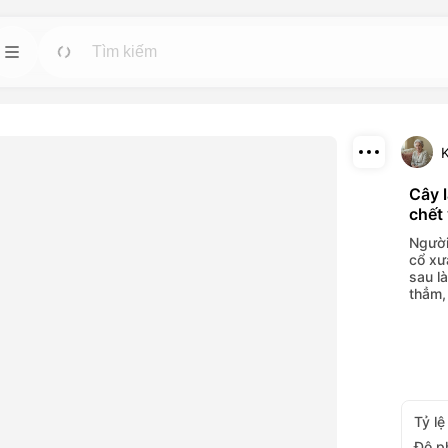
 nhân
Mẫu
Đi
Đi
Bắt đầu các dự án nhanh chóng với các thiết
kế sẵn có cho bất kỳ nhu cầu nào.
tuệ nhân tạo mạnh
K
ideo và hình ảnh.
Tải xuống
Cây 
Blog
Đi
Đi
chết 
Chia sẻ
hiệu ứng hình ảnh
Đọc những kiến thức, cập nhật và mẹo về
Người
ông cụ trí tuệ
công nghệ sáng tạo Dreamface AI.
cổ xư
sau l
thẳm,
API
Đi
Đi
ọn linh hoạt phù
Tích hợp dễ dàng các chức năng trí tuệ nhân
ủa bạn.
tạo của chúng tôi vào các ứng dụng của bạn.
Tỷ lệ
Độ p