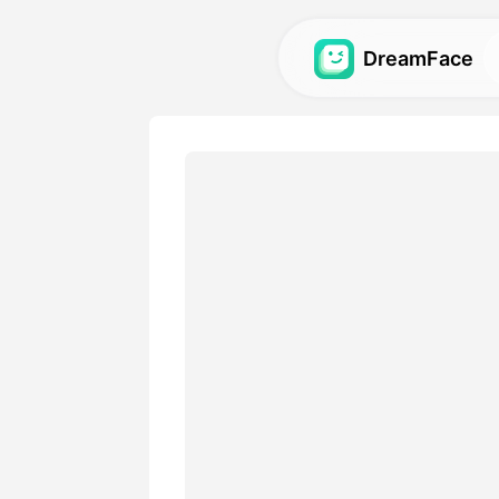
DreamFace
Công cụ trí tuệ
tạo
Khám phá các công cụ trí 
mẽ nhất cho ảnh đại diện, v
Thư viện
Khám phá và tái tạo những 
tuyệt vời được tạo ra bằng c
nhân tạo của chúng tôi.
Bảng giá
Chọn một gói có các tùy ch
hợp với nhu cầu sáng tạo c