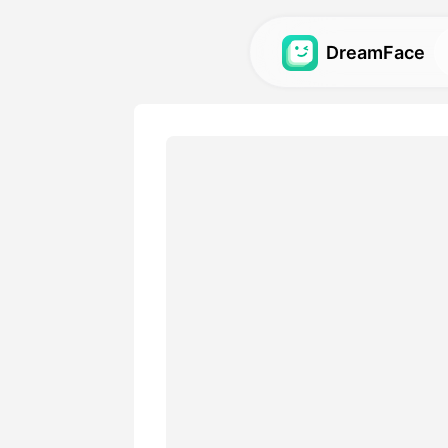
DreamFace
Công cụ trí tuệ
tạo
Khám phá các công cụ trí 
mẽ nhất cho ảnh đại diện, v
Thư viện
Khám phá và tái tạo những 
tuyệt vời được tạo ra bằng c
nhân tạo của chúng tôi.
Bảng giá
Chọn một gói có các tùy ch
hợp với nhu cầu sáng tạo c