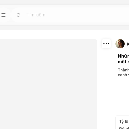
 nhân
Mẫu
Đi
Đi
Bắt đầu các dự án nhanh chóng với các thiết
kế sẵn có cho bất kỳ nhu cầu nào.
tuệ nhân tạo mạnh
K
ideo và hình ảnh.
Tải xuống
Nhữn
Blog
Đi
Đi
một 
Chia sẻ
hiệu ứng hình ảnh
Đọc những kiến thức, cập nhật và mẹo về
Thành
ông cụ trí tuệ
công nghệ sáng tạo Dreamface AI.
xanh 
API
Đi
Đi
ọn linh hoạt phù
Tích hợp dễ dàng các chức năng trí tuệ nhân
ủa bạn.
tạo của chúng tôi vào các ứng dụng của bạn.
Tỷ lệ
Độ p