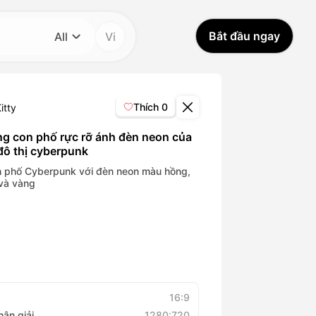
Bắt đầu ngay
All
Vi
Danh mục
All
Thích
0
itty
Avatar Video
g con phố rực rỡ ánh đèn neon của
đô thị cyberpunk
Pet Video
 phố Cyberpunk với đèn neon màu hồng,
và vàng
AI Video
AI Photo
Trendy Template
16:9
hân giải
1280:720