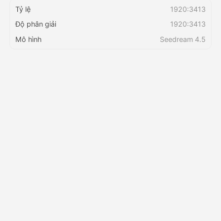
Tỷ lệ
1920:3413
Độ phân giải
1920:3413
Bảng giá
Mô hình
Seedream 4.5
API