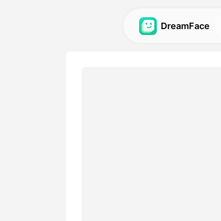
DreamFace
Công cụ trí tuệ
tạo
Khám phá các công cụ trí 
mẽ nhất cho ảnh đại diện, v
Thư viện
Khám phá và tái tạo những 
tuyệt vời được tạo ra bằng c
nhân tạo của chúng tôi.
Bảng giá
Chọn một gói có các tùy ch
hợp với nhu cầu sáng tạo c