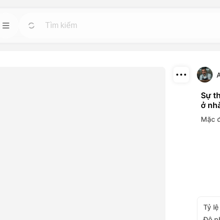
 nhân
Mẫu
Đi
Đi
Bắt đầu các dự án nhanh chóng với các thiết
kế sẵn có cho bất kỳ nhu cầu nào.
tuệ nhân tạo mạnh
ideo và hình ảnh.
Tải xuống
Sự t
Blog
Đi
Đi
ở nh
Chia sẻ
hiệu ứng hình ảnh
Đọc những kiến thức, cập nhật và mẹo về
Mặc 
ông cụ trí tuệ
công nghệ sáng tạo Dreamface AI.
API
Đi
Đi
ọn linh hoạt phù
Tích hợp dễ dàng các chức năng trí tuệ nhân
ủa bạn.
tạo của chúng tôi vào các ứng dụng của bạn.
Tỷ lệ
Độ p