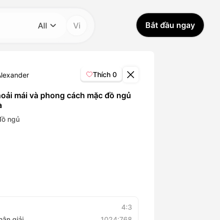
Bắt đầu ngay
All
Vi
Danh mục
All
Thích
0
Alexander
Avatar Video
hoải mái và phong cách mặc đồ ngủ
à
Pet Video
đồ ngủ
AI Video
AI Photo
Trendy Template
4:3
hân giải
1024:768