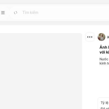
 nhân
Mẫu
Đi
Đi
Bắt đầu các dự án nhanh chóng với các thiết
kế sẵn có cho bất kỳ nhu cầu nào.
tuệ nhân tạo mạnh
K
ideo và hình ảnh.
Tải xuống
Ảnh 
Blog
Đi
Đi
với k
Chia sẻ
hiệu ứng hình ảnh
Đọc những kiến thức, cập nhật và mẹo về
Nước 
ông cụ trí tuệ
công nghệ sáng tạo Dreamface AI.
kinh t
API
Đi
Đi
ọn linh hoạt phù
Tích hợp dễ dàng các chức năng trí tuệ nhân
ủa bạn.
tạo của chúng tôi vào các ứng dụng của bạn.
Tỷ lệ
Độ p