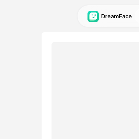
DreamFace
Công cụ trí tuệ
tạo
Khám phá các công cụ trí 
mẽ nhất cho ảnh đại diện, v
Thư viện
Khám phá và tái tạo những 
tuyệt vời được tạo ra bằng c
nhân tạo của chúng tôi.
Bảng giá
Chọn một gói có các tùy ch
hợp với nhu cầu sáng tạo c