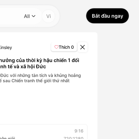
Bắt đầu ngay
All
Vi
Danh mục
All
Thích
0
insley
Avatar Video
hưởng của thời kỳ hậu chiến 1 đối
inh tế và xã hội Đức
Pet Video
Đức với những tàn tích và khủng hoảng
ế sau Chiến tranh thế giới thứ nhất
AI Video
AI Photo
Trendy Template
9:16
hân giải
720:1280