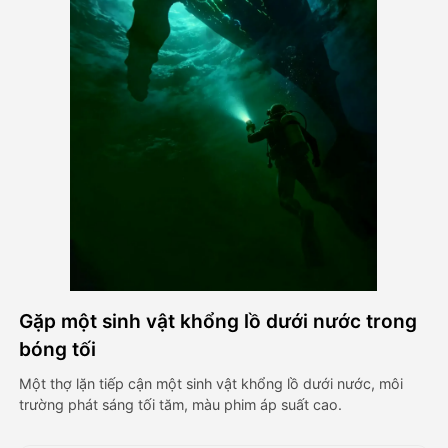
Video hình đại diện
▼
AI Video
▼
Hình ảnh AI
▼
Các công cụ khác
▼
Xem tất cả mẫu
Gặp một sinh vật khổng lồ dưới nước trong
Thư viện
bóng tối
Một thợ lặn tiếp cận một sinh vật khổng lồ dưới nước, môi
trường phát sáng tối tăm, màu phim áp suất cao.
Blog