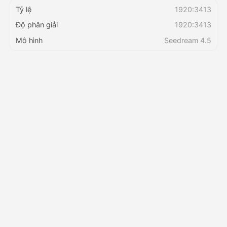
Tỷ lệ
1920:3413
Độ phân giải
1920:3413
Bảng giá
Mô hình
Seedream 4.5
API