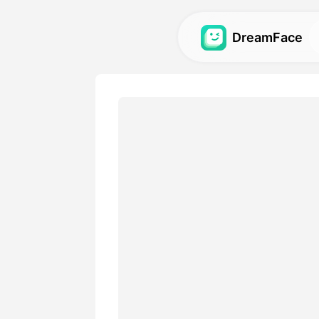
DreamFace
Công cụ trí tuệ
tạo
Khám phá các công cụ trí 
mẽ nhất cho ảnh đại diện, v
Thư viện
Khám phá và tái tạo những 
tuyệt vời được tạo ra bằng c
nhân tạo của chúng tôi.
Bảng giá
Chọn một gói có các tùy ch
hợp với nhu cầu sáng tạo c