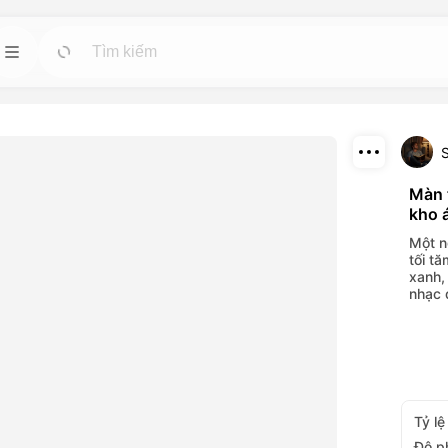
 nhân
Mẫu
Đi
Đi
Bắt đầu các dự án nhanh chóng với các thiết
kế sẵn có cho bất kỳ nhu cầu nào.
tuệ nhân tạo mạnh
ideo và hình ảnh.
Tải xuống
Màn 
Blog
Đi
Đi
kho 
Chia sẻ
hiệu ứng hình ảnh
Đọc những kiến thức, cập nhật và mẹo về
Một n
ông cụ trí tuệ
công nghệ sáng tạo Dreamface AI.
tối t
xanh,
nhạc 
API
Đi
Đi
ọn linh hoạt phù
Tích hợp dễ dàng các chức năng trí tuệ nhân
ủa bạn.
tạo của chúng tôi vào các ứng dụng của bạn.
Tỷ lệ
Độ p