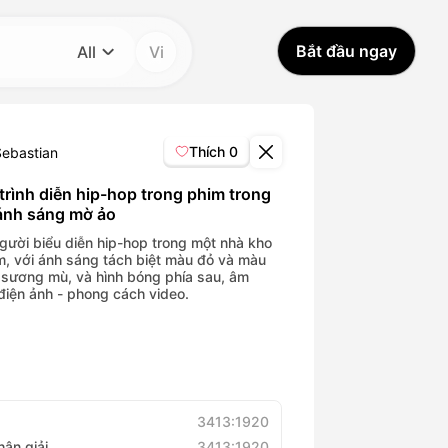
Bắt đầu ngay
All
Vi
Danh mục
All
Thích
0
Sebastian
Avatar Video
trình diễn hip-hop trong phim trong
ánh sáng mờ ảo
Pet Video
gười biểu diễn hip-hop trong một nhà kho
ăm, với ánh sáng tách biệt màu đỏ và màu
 sương mù, và hình bóng phía sau, âm
điện ảnh - phong cách video.
AI Video
AI Photo
Trendy Template
3413:1920
hân giải
3413:1920