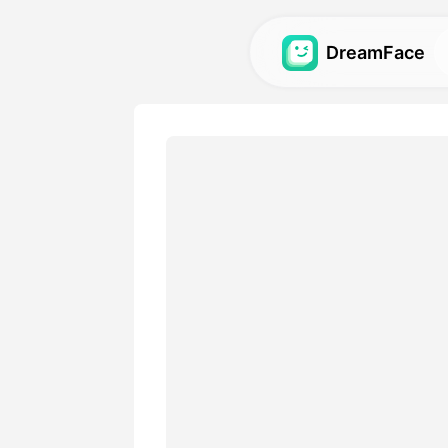
DreamFace
Công cụ trí tuệ
tạo
Khám phá các công cụ trí 
mẽ nhất cho ảnh đại diện, v
Thư viện
Khám phá và tái tạo những 
tuyệt vời được tạo ra bằng c
nhân tạo của chúng tôi.
Bảng giá
Chọn một gói có các tùy ch
hợp với nhu cầu sáng tạo c