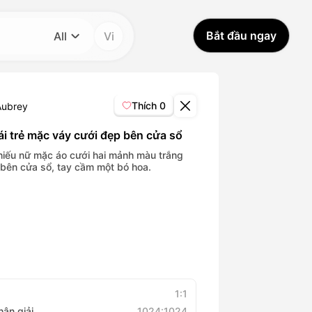
Bắt đầu ngay
All
Vi
Danh mục
All
Thích
0
Aubrey
Avatar Video
ái trẻ mặc váy cưới đẹp bên cửa sổ
hiếu nữ mặc áo cưới hai mảnh màu trắng
bên cửa sổ, tay cầm một bó hoa.
Pet Video
AI Video
AI Photo
Trendy Template
1:1
hân giải
1024:1024